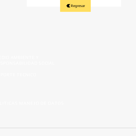
Regresar
DIO AMBIENTE Y
SPONSABILIDAD SOCIAL
PORTE TECNICO
LITICAS MANEJO DE DATOS