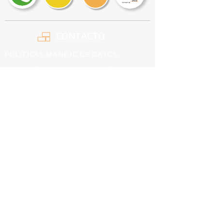
CONTACTO
POLITICAS MANEJO DE DATOS
Teléfono Of.: 57+1
619 3760
Teléfono Planta: 57+1
762 3034
Oficina: Av. Cra. 15 No. 122 - 39 Torre 1 Of. 705
Planta: Diagonal 72 Bis Sur # 1 B – 90 Este
Bogotá - Colombia
comercial@ladrillerahelios.com.co