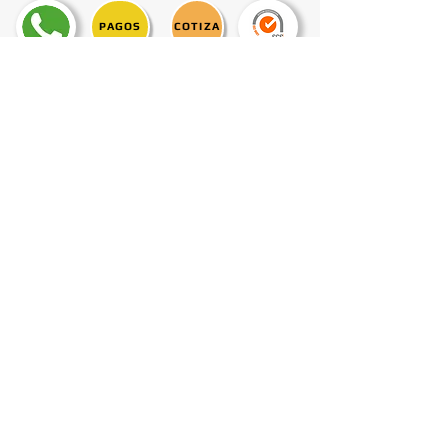
PAGOS
COTIZA
CONTACTO
POLITICAS MANEJO DE DATOS
Teléfono Of.: 57+1
619 3760
Teléfono Planta: 57+1
762 3034
Oficina: Av. Cra. 15 No. 122 - 39 Torre 1 Of. 705
Planta: Diagonal 72 Bis Sur # 1 B – 90 Este
Bogotá - Colombia
comercial@ladrillerahelios.com.co